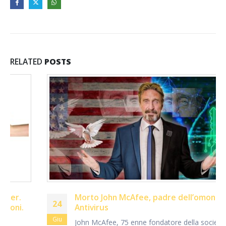
RELATED
POSTS
Morto John McAfee, padre dell’omonimo
24
Antivirus
Giu
John McAfee, 75 enne fondatore della società McAfee